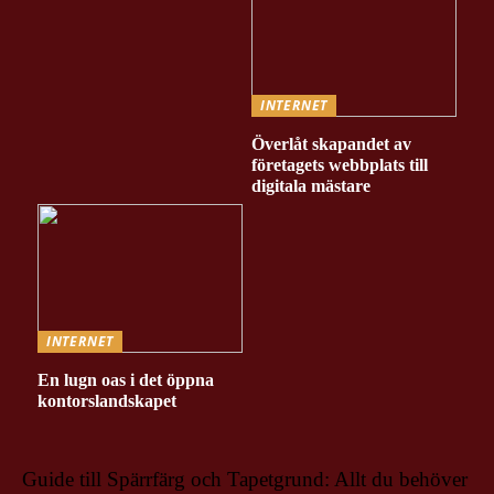
INTERNET
Överlåt skapandet av
företagets webbplats till
digitala mästare
INTERNET
En lugn oas i det öppna
kontorslandskapet
Guide till Spärrfärg och Tapetgrund: Allt du behöver