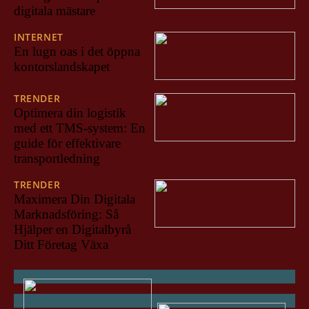
digitala mästare
INTERNET
11/03/2024
En lugn oas i det öppna
kontorslandskapet
TRENDER
26/02/2024
Optimera din logistik
med ett TMS-system: En
guide för effektivare
transportledning
TRENDER
02/02/2024
Maximera Din Digitala
Marknadsföring: Så
Hjälper en Digitalbyrå
Ditt Företag Växa