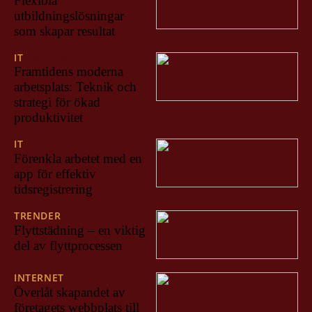
Flexibla
utbildningslösningar
som skapar resultat
IT
29/11/2024
Framtidens moderna
arbetsplats: Teknik och
strategi för ökad
produktivitet
IT
07/05/2024
Förenkla arbetet med en
app för effektiv
tidsregistrering
TRENDER
28/03/2024
Flyttstädning – en viktig
del av flyttprocessen
INTERNET
15/03/2024
Överlåt skapandet av
företagets webbplats till