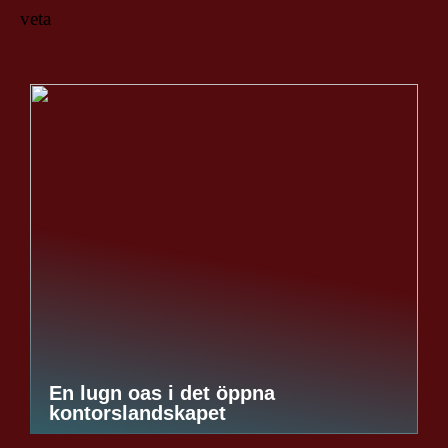
veta
En lugn oas i det öppna
kontorslandskapet