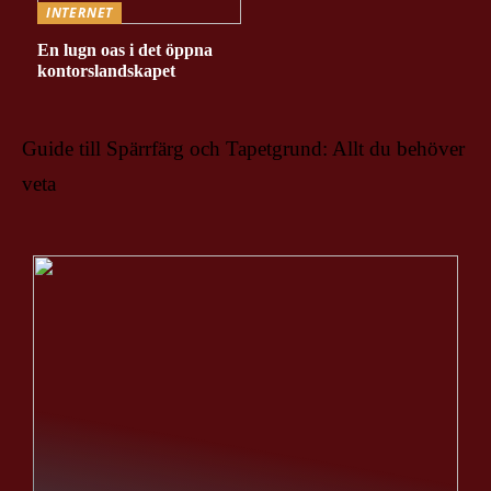
INTERNET
En lugn oas i det öppna
kontorslandskapet
Guide till Spärrfärg och Tapetgrund: Allt du behöver
veta