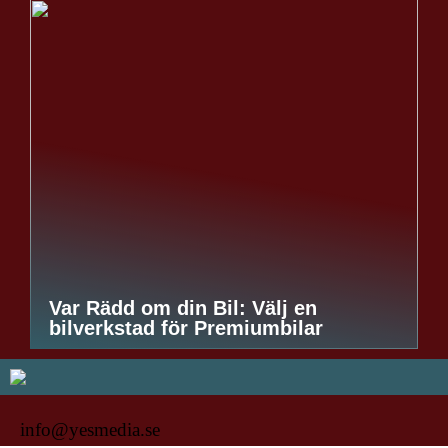
Var Rädd om din Bil: Välj en
bilverkstad för Premiumbilar
info@yesmedia.se