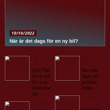
10/10/2022
När är det dags för en ny bil?
18/09/20
04/08/20
22
22
Gikt: Vad
Hur man
det är och
lagar den
hur man
perfekta
förhindrar
biffen
det
28/07/20
22
14/09/20
22
Inkludera