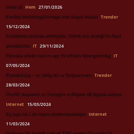
Hem
27/01/2026
tränar på
Trender
Flexibla utbildningslösningar som skapar resultat
15/12/2024
Framtidens moderna arbetsplats: Teknik och strategi för ökad
IT
29/11/2024
produktivitet
IT
Förenkla arbetet med en app för effektiv tidsregistrering
07/05/2024
Trender
Flyttstädning – en viktig del av flyttprocessen
28/03/2024
Överlåt skapandet av företagets webbplats till digitala mästare
Internet
15/03/2024
Internet
En lugn oas i det öppna kontorslandskapet
11/03/2024
Optimera din logistik med ett TMS-system: En guide för