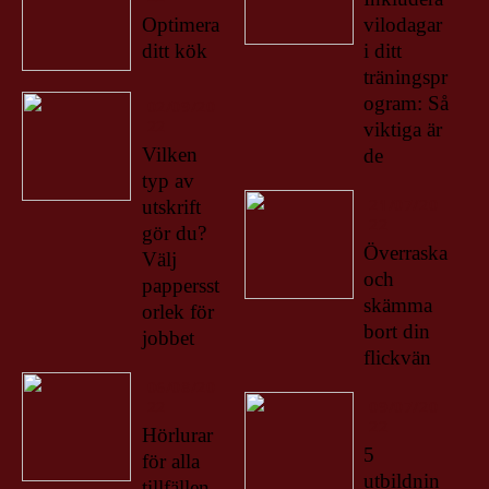
Optimera
vilodagar
ditt kök
i ditt
träningspr
ogram: Så
02/09/20
22
viktiga är
Vilken
de
typ av
21/07/20
utskrift
22
gör du?
Överraska
Välj
och
pappersst
skämma
orlek för
bort din
jobbet
flickvän
06/08/20
22
09/07/20
22
Hörlurar
5
för alla
utbildnin
tillfällen