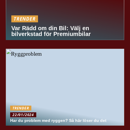
TRENDER
Var Rädd om din Bil: Välj en
bilverkstad för Premiumbilar
TRENDER
22/01/2024
Har du problem med ryggen? Så här löser du det