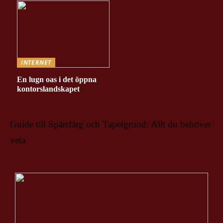
INTERNET
En lugn oas i det öppna
kontorslandskapet
Guide till Spärrfärg och Tapetgrund: Allt du behöver
veta