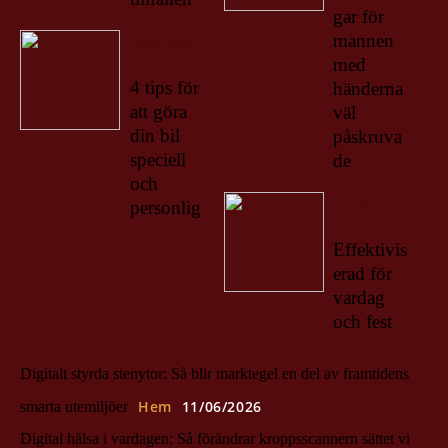
gar för
mannen
05/08/20
22
med
4 tips för
händerna
att göra
väl
din bil
påskruva
speciell
de
och
18/06/20
personlig
22
Effektivis
erad för
vardag
och fest
Digitalt styrda stenytor: Så blir marktegel en del av framtidens
Hem
11/06/2026
smarta utemiljöer
Digital hälsa i vardagen: Så förändrar kroppsscannern sättet vi