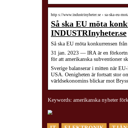
http s://www.industrinyheter.se › sa-ska-eu-m
Så ska EU möta konk
INDUSTRInyheter.se
Så ska EU möta konkurrensen frå
31 jan. 2023 — IRA är en förkortn
för att amerikanska subventioner 
Sverige balanserar i mitten när EU-
USA. Oenigheten är fortsatt stor o
världsekonomins blickar mot Brys
Keywords: amerikanska nyheter för
IT
ELEKTRONIK
TJÄN