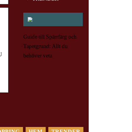
Guide till Spärrfärg och
Tapetgrund: Allt du
U
behöver veta
OPPING
HEM
TRENDER