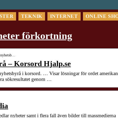
STER
TEKNIK
INTERNET
ONLINE SH
eter förkortning
sk nyhetsb…
å – Korsord Hjalp.se
 nyhetsbyrå i korsord. … Visar lösningar för ordet amerika
rera sökresultatet genom …
dia
lar nyheter samt i flera fall även bilder till massmedierna