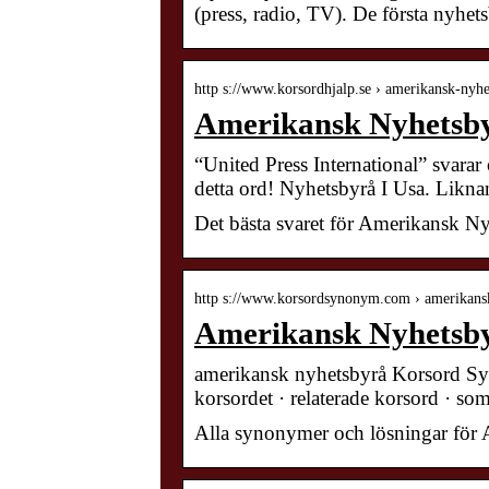
(press, radio, TV). De första nyhe
http s://www.korsordhjalp.se › amerikansk-nyhe
Amerikansk Nyhetsby
“United Press International” svarar 
detta ord! Nyhetsbyrå I Usa. Lik
Det bästa svaret för Amerikansk Ny
http s://www.korsordsynonym.com › amerikan
Amerikansk Nyhetsb
amerikansk nyhetsbyrå Korsord Syn
korsordet · relaterade korsord · so
Alla synonymer och lösningar fö