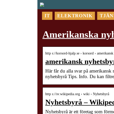
IT
ELEKTRONIK
TJÄN
Amerikanska nyh
http s://korsord-hjalp.se › korsord › amerikan
amerikansk nyhetsbyr
Här får du alla svar på amerikansk
nyhetsbyrå Tips. Info. Du kan filt
http s://sv.wikipedia.org › wiki › Nyhetsbyrå
Nyhetsbyrå – Wikipe
Nyhetsbyrå är ett företag som förmed