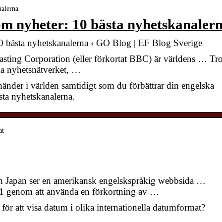
nalerna
om nyheter: 10 bästa nyhetskanaler
0 bästa nyhetskanalerna ‹ GO Blog | EF Blog Sverige
sting Corporation (eller förkortat BBC) är världens … Tro
ska nyhetsnätverket, …
nder i världen samtidigt som du förbättrar din engelska
sta nyhetskanalerna.
at
 Japan ser en amerikansk engelskspråkig webbsida …
601 genom att använda en förkortning av …
ör att visa datum i olika internationella datumformat?