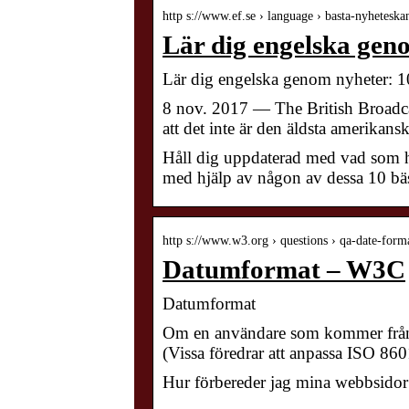
http s://www.ef.se › language › basta-nyheteska
Lär dig engelska gen
Lär dig engelska genom nyheter: 1
8 nov. 2017 — The British Broadca
att det inte är den äldsta amerikan
Håll dig uppdaterad med vad som hä
med hjälp av någon av dessa 10 bä
http s://www.w3.org › questions › qa-date-form
Datumformat – W3C
Datumformat
Om en användare som kommer från
(Vissa föredrar att anpassa ISO 8
Hur förbereder jag mina webbsidor f