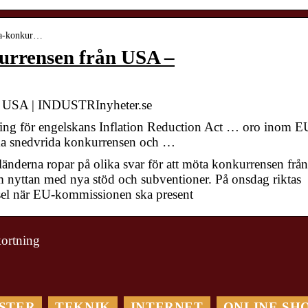
ota-konkur…
urrensen från USA –
n USA | INDUSTRInyheter.se
ing för engelskans Inflation Reduction Act … oro inom E
ska snedvrida konkurrensen och …
länderna ropar på olika svar för att möta konkurrensen från
m nyttan med nya stöd och subventioner. På onsdag riktas
sel när EU-kommissionen ska present
kortning
Maximera Din
Optimera din
Digitala
logistik med ett
Marknadsföring: Så
STER
TEKNIK
INTERNET
ONLINE SH