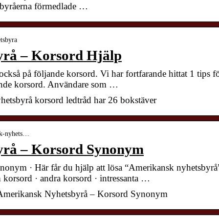
tsbyråerna förmedlade …
tsbyra
rå – Korsord Hjälp
också på följande korsord. Vi har fortfarande hittat 1 tips f
nande korsord. Användare som …
hetsbyrå korsord ledtråd har 26 bokstäver
sk-nyhets…
yrå – Korsord Synonym
onym · Här får du hjälp att lösa “Amerikansk nyhetsbyrå
m korsord · andra korsord · intressanta …
r Amerikansk Nyhetsbyrå – Korsord Synonym