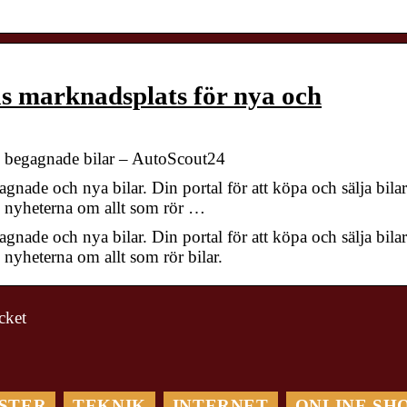
s marknadsplats för nya och
h begagnade bilar – AutoScout24
nade och nya bilar. Din portal för att köpa och sälja bilar
e nyheterna om allt som rör …
nade och nya bilar. Din portal för att köpa och sälja bilar
nyheterna om allt som rör bilar.
cket
Maximera Din
Optimera din
Digitala
logistik med ett
Marknadsföring: Så
STER
TEKNIK
INTERNET
ONLINE SH