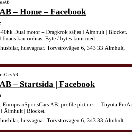
CarsAB
 AB – Home – Facebook
e
hk Dual motor – Dragkrok säljes i Älmhult | Blocket.
l finans kan ordnas, Byte / bytes kom med …
, husbilar, husvagnar. Torvströvägen 6, 343 33 Älmhult,
ortsCars AB
B – Startsida | Facebook
a
la. EuropeanSportsCars AB, profile picture … Toyota ProA
i Älmhult | Blocket.
, husbilar, husvagnar. Torvströvägen 6, 343 33 Älmhult