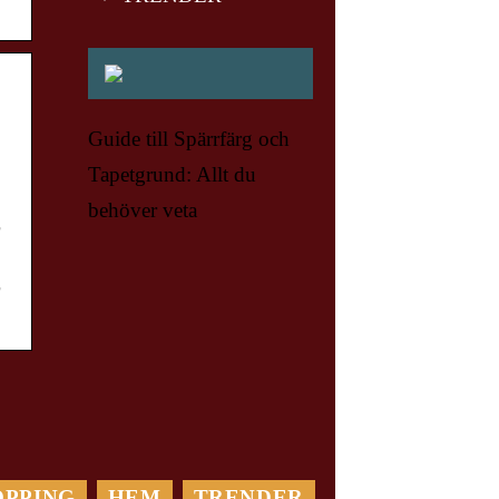
Guide till Spärrfärg och
Tapetgrund: Allt du
behöver veta
OPPING
HEM
TRENDER