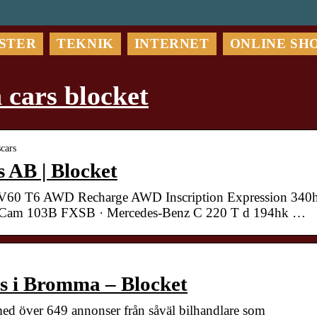
STER
TEKNIK
INTERNET
ONLINE SH
 cars blocket
scars
 AB | Blocket
 V60 T6 AWD Recharge AWD Inscription Expression 340
n Cam 103B FXSB · Mercedes-Benz C 220 T d 194hk …
es i Bromma – Blocket
ed över 649 annonser från såväl bilhandlare som