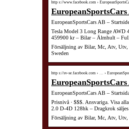
http s://www.facebook.com › EuropeanSports
EuropeanSportsCars
EuropeanSportsCars AB – Startsid
Tesla Model 3 Long Range AWD 440
459900 kr – Bilar – Älmhult – Ful
Försäljning av Bilar, Mc, Atv, Utv
Sweden
http s://sv-se.facebook.com › … › EuropeanSp
EuropeanSportsCars A
EuropeanSportsCars AB – Startsid
Prisnivå · $$$. Ansvariga. Visa al
2.0 D-4D 128hk – Dragkrok säljes 
Försäljning av Bilar, Mc, Atv, Utv