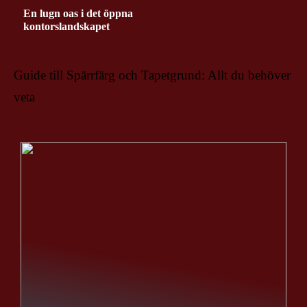
En lugn oas i det öppna
kontorslandskapet
Guide till Spärrfärg och Tapetgrund: Allt du behöver
veta