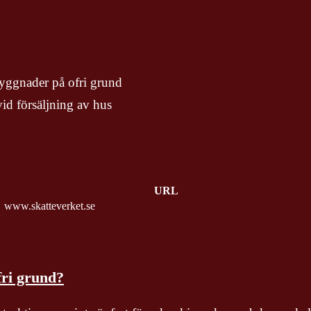
yggnader på ofri grund
id försäljning av hus
URL
www.skatteverket.se
fri grund?