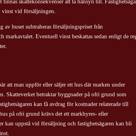
t finnas skattekonsekvenser att ta hänsyn till. Fastighetsäg
 vinst vid försäljningen.
g av huset subtraheras försäljningspriset från
 markavtalet. Eventuell vinst beskattas sedan enligt de re
ter.
r att man uppför eller säljer ett hus där marken under
ren. Skatteverket betraktar byggnader på ofri grund som
tighetsägaren kan få avdrag för kostnader relaterade till
us på ofri grund krävs det ett markhyres- eller
r kan uppstå vid försäljning och fastighetsägaren kan bli
inst.