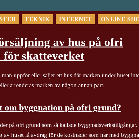
STER
TEKNIK
INTERNET
ONLINE SH
rsäljning av hus på ofri
 för skatteverket
 man uppför eller säljer ett hus där marken under huset int
s eller arrenderas marken av någon annan part.
t om byggnation på ofri grund?
der på ofri grund som så kallade byggnadsverkstillgångar.
ing av huset få avdrag för de kostnader som har med byggn