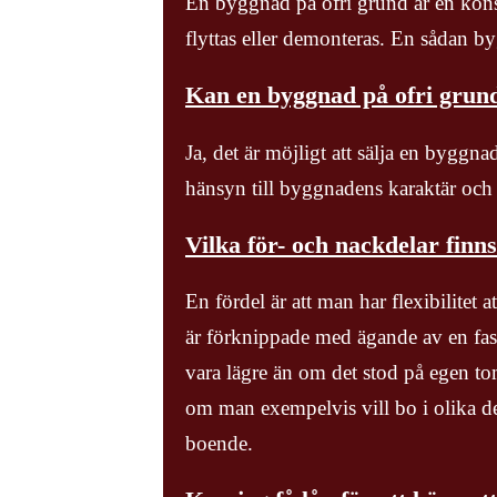
En byggnad på ofri grund är en kons
flyttas eller demonteras. En sådan b
Kan en byggnad på ofri grund
Ja, det är möjligt att sälja en byggna
hänsyn till byggnadens karaktär och
Vilka för- och nackdelar finns
En fördel är att man har flexibilitet a
är förknippade med ägande av en fast
vara lägre än om det stod på egen to
om man exempelvis vill bo i olika del
boende.