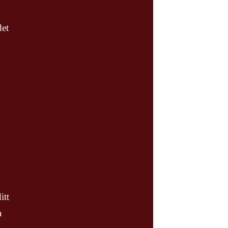
det
itt
a