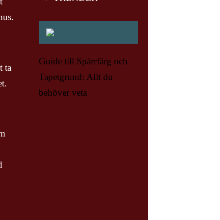
t
hus.
Guide till Spärrfärg och
t ta
Tapetgrund: Allt du
t.
behöver veta
om
d