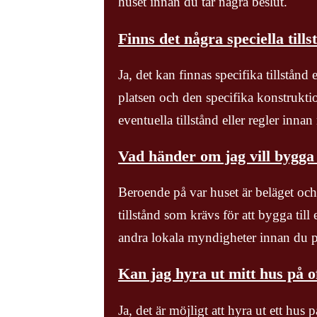
huset innan du tar några beslut.
Finns det några speciella till
Ja, det kan finnas specifika tillstånd
platsen och den specifika konstrukti
eventuella tillstånd eller regler inna
Vad händer om jag vill bygga t
Beroende på var huset är beläget och 
tillstånd som krävs för att bygga til
andra lokala myndigheter innan du p
Kan jag hyra ut mitt hus på o
Ja, det är möjligt att hyra ut ett hus 