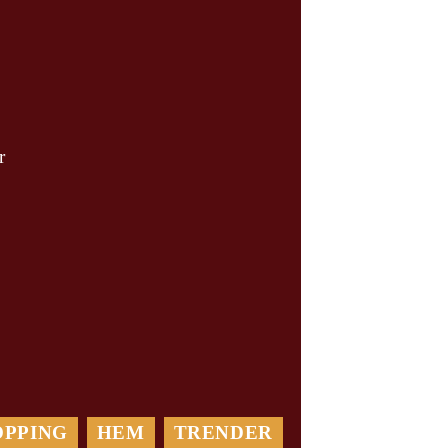
r
OPPING
HEM
TRENDER
Var Rädd om din Bil: