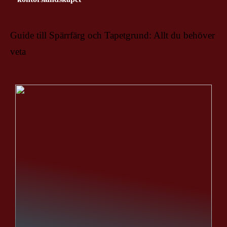
Guide till Spärrfärg och Tapetgrund: Allt du behöver
veta