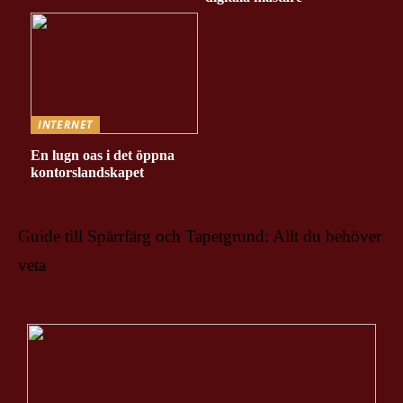
INTERNET
En lugn oas i det öppna
kontorslandskapet
Guide till Spärrfärg och Tapetgrund: Allt du behöver
veta