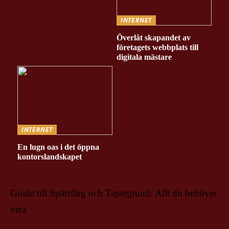
INTERNET
Överlåt skapandet av
företagets webbplats till
digitala mästare
INTERNET
En lugn oas i det öppna
kontorslandskapet
Guide till Spärrfärg och Tapetgrund: Allt du behöver
veta