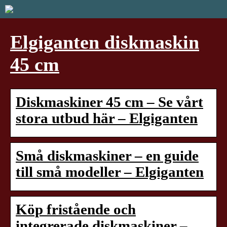
Elgiganten diskmaskin
45 cm
Diskmaskiner 45 cm – Se vårt
stora utbud här – Elgiganten
Små diskmaskiner – en guide
till små modeller – Elgiganten
Köp fristående och
integrerade diskmaskiner –