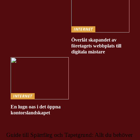
INTERNET
Överlåt skapandet av
företagets webbplats till
digitala mästare
INTERNET
En lugn oas i det öppna
kontorslandskapet
Guide till Spärrfärg och Tapetgrund: Allt du behöver