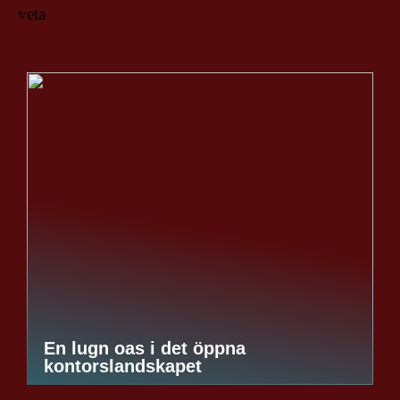
veta
En lugn oas i det öppna
kontorslandskapet