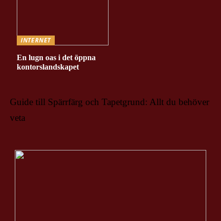
INTERNET
En lugn oas i det öppna
kontorslandskapet
Guide till Spärrfärg och Tapetgrund: Allt du behöver
veta