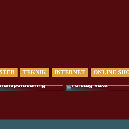
Maximera Din
Optimera din
Digitala
logistik med ett
Marknadsföring: Så
STER
TEKNIK
INTERNET
ONLINE SH
TMS-system: En
Hjälper en
guide för effektivare
Digitalbyrå Ditt
transportledning
Företag Växa