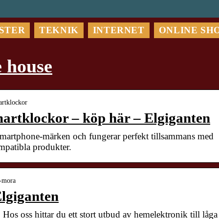
STER
TEKNIK
INTERNET
ONLINE SH
e house
artklockor
martklockor – köp här – Elgiganten
dra smartphone-märken och fungerar perfekt tillsammans med
mpatibla produkter.
e-mora
lgiganten
s oss hittar du ett stort utbud av hemelektronik till låga