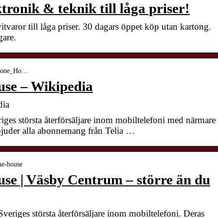
ronik & teknik till låga priser!
tvaror till låga priser. 30 dagars öppet köp utan kartong.
gare.
_Phone_Ho…
use – Wikipedia
dia
ges största återförsäljare inom mobiltelefoni med närmare
rbjuder alla abonnemang från Telia …
ne-house
se | Väsby Centrum – större än du
eriges största återförsäljare inom mobiltelefoni. Deras