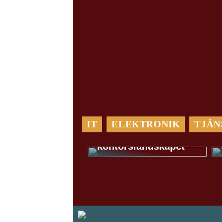
IT
ELEKTRONIK
TJÄN
En lugn oas i det
öppna
kontorslandskapet