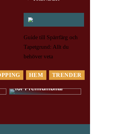
Guide till Spärrfärg och
Tapetgrund: Allt du
behöver veta
OPPING
HEM
TRENDER
Var Rädd om din Bil:
Välj en bilverkstad
för Premiumbilar