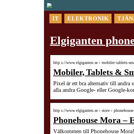
IT
ELEKTRONIK
TJÄN
Elgiganten phon
http s://www.elgiganten.se › mobiler-tablets-sm
Mobiler, Tablets & S
Pixel är ett bra alternativ till an
alla andra Google- eller Google-ko
http s://www.elgiganten.se › store › phonehous
Phonehouse Mora – E
Välkommen till Phonehouse Mora! Ho