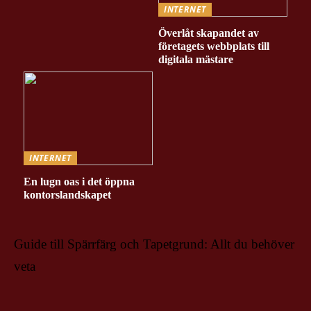
INTERNET
Överlåt skapandet av
företagets webbplats till
digitala mästare
INTERNET
En lugn oas i det öppna
kontorslandskapet
Guide till Spärrfärg och Tapetgrund: Allt du behöver
veta