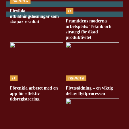
TRENDER
Flexibla
IT
utbildningslösningar som
Framtidens moderna
skapar resultat
arbetsplats: Teknik och
strategi för ökad
produktivitet
IT
TRENDER
Förenkla arbetet med en
Flyttstädning – en viktig
app för effektiv
del av flyttprocessen
tidsregistrering