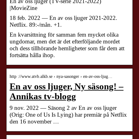
En av oss ljuger (TV-serie 2021-2022)
|MovieZine
18 feb. 2022 — En av oss ljuger 2021-2022.
Netflix. 89:-/mån. +1.
En kvarsittning för samman fem mycket olika
ungdomar, men det är det efterföljande mordet
och dess tillhörande hemligheter som får dem att
fortsätta hålla ihop.
http ://www.atvb.alkb.se › nya-sasonger › en-av-oss-ljug…
En av oss ljuger, Ny säsong! –
Annikas tv-blogg
9 nov. 2022 — Säsong 2 av En av oss ljuger
(Orig: One of Us Is Lying) har premiär på Netflix
den 16 november …