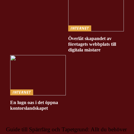
INTERNET
Överlåt skapandet av
företagets webbplats till
digitala mästare
INTERNET
En lugn oas i det öppna
kontorslandskapet
Guide till Spärrfärg och Tapetgrund: Allt du behöver