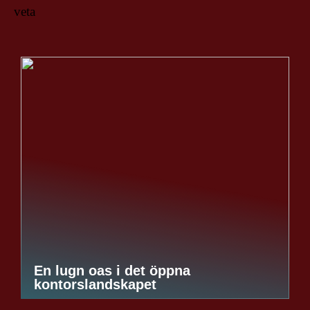
veta
En lugn oas i det öppna
kontorslandskapet