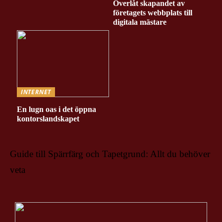
Överlåt skapandet av
företagets webbplats till
digitala mästare
INTERNET
En lugn oas i det öppna
kontorslandskapet
Guide till Spärrfärg och Tapetgrund: Allt du behöver
veta