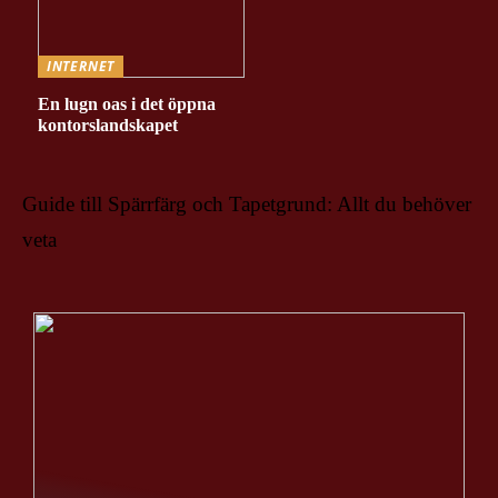
INTERNET
En lugn oas i det öppna
kontorslandskapet
Guide till Spärrfärg och Tapetgrund: Allt du behöver
veta