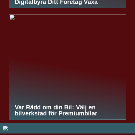
Digitalbyrå Ditt Företag Växa
Var Rädd om din Bil: Välj en
bilverkstad för Premiumbilar