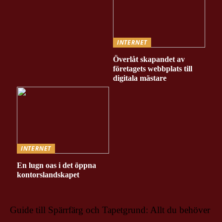
INTERNET
Överlåt skapandet av
företagets webbplats till
digitala mästare
INTERNET
En lugn oas i det öppna
kontorslandskapet
Guide till Spärrfärg och Tapetgrund: Allt du behöver