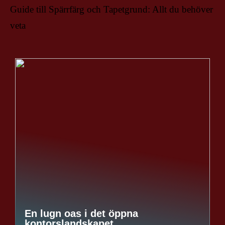
Guide till Spärrfärg och Tapetgrund: Allt du behöver
veta
En lugn oas i det öppna
kontorslandskapet