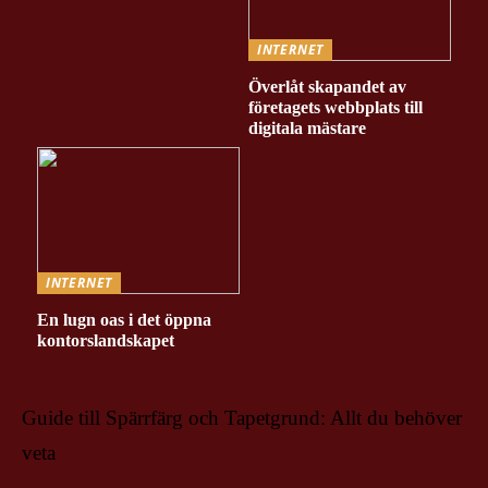
INTERNET
Överlåt skapandet av
företagets webbplats till
digitala mästare
INTERNET
En lugn oas i det öppna
kontorslandskapet
Guide till Spärrfärg och Tapetgrund: Allt du behöver
veta