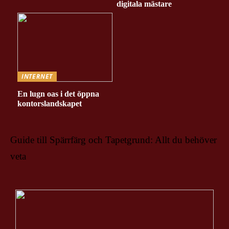
digitala mästare
INTERNET
En lugn oas i det öppna
kontorslandskapet
Guide till Spärrfärg och Tapetgrund: Allt du behöver
veta