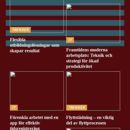
TRENDER
Flexibla
IT
utbildningslösningar som
Framtidens moderna
skapar resultat
arbetsplats: Teknik och
strategi för ökad
produktivitet
IT
TRENDER
Förenkla arbetet med en
Flyttstädning – en viktig
app för effektiv
del av flyttprocessen
tidsregistrering