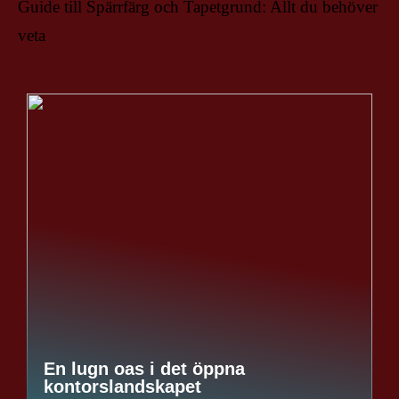
Guide till Spärrfärg och Tapetgrund: Allt du behöver
veta
En lugn oas i det öppna
kontorslandskapet