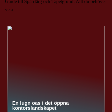
Guide till Spärrfärg och Tapetgrund: Allt du behöver
veta
En lugn oas i det öppna
kontorslandskapet