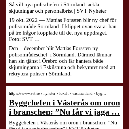
Så vill nya polischefen i Sörmland tackla
skjutningar och personalbrist | SVT Nyheter
19 okt. 2022 — Mattias Forssten blir ny chef för
polisområde Sörmland. I klippet ovan svarar han
på tre frågor kopplade till det nya uppdraget.
Foto: SVT …
Den 1 december blir Mattias Forssten ny
polisområdeschef i Sörmland. Därmed lämnar
han sin tjänst i Örebro och får hantera både
skjutningarna i Eskilstuna och bekymret med att
rekrytera poliser i Sörmland.
http s://www.svt.se › nyheter › lokalt › vastmanland › byg…
Byggchefen i Västerås om oron
i branschen: ”Nu får vi jaga …
Byggchefen i Västerås om oron i branschen: ”Nu
får vi jaga mindre ordrar” | SVT Nyheter