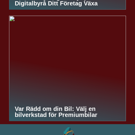
Digitalbyrå Ditt Företag Växa
Var Rädd om din Bil: Välj en
bilverkstad för Premiumbilar