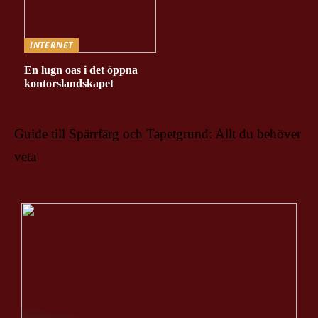
INTERNET
En lugn oas i det öppna
kontorslandskapet
Guide till Spärrfärg och Tapetgrund: Allt du behöver
veta