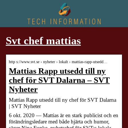
Svt chef mattias
http s://www.svt.se › nyheter › lokalt › mattias-rapp-utsedd…
Mattias Rapp utsedd till ny
chef för SVT Dalarna – SVT
Nyheter
Mattias Rapp utsedd till ny chef för SVT Dalarna
| SVT Nyheter
6 okt. 2020 — Mattias är en stark publicist och en
förändringsledare med både hjärta och humor,
säger Nina Funke, nyhetschef för SVT:s lokala