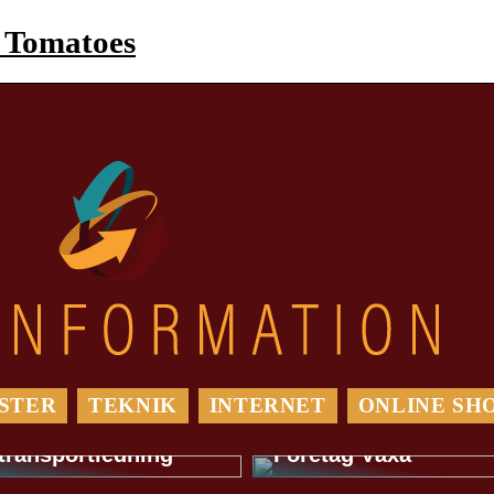
 Tomatoes
Maximera Din
Optimera din
Digitala
logistik med ett
Marknadsföring: Så
STER
TEKNIK
INTERNET
ONLINE SH
TMS-system: En
Hjälper en
guide för effektivare
Digitalbyrå Ditt
transportledning
Företag Växa