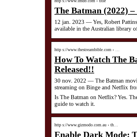
http s://www.imdb.com › title
The Batman (2022) 
12 jan. 2023 — Yes, Robert Pattin
available in the Australian library o
http s://www.thestreambible.com › …
How To Watch The Bat
Released!!
30 nov. 2022 — The Batman movie a
streaming on Binge and Netflix f
Is The Batman on Netflix? Yes. The
guide to watch it.
http s://www.gizmodo.com.au › th…
Enable Dark Mode: T