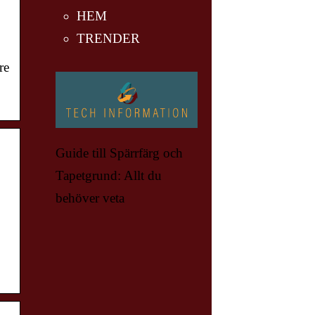
HEM
TRENDER
re
Guide till Spärrfärg och
Tapetgrund: Allt du
behöver veta