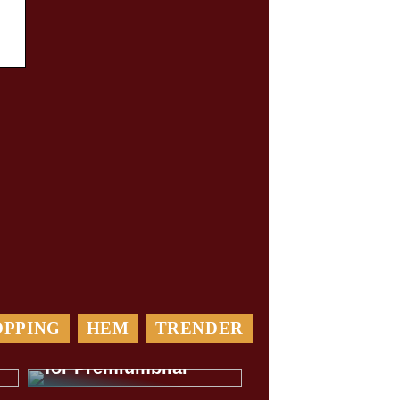
OPPING
HEM
TRENDER
Var Rädd om din Bil:
Välj en bilverkstad
för Premiumbilar