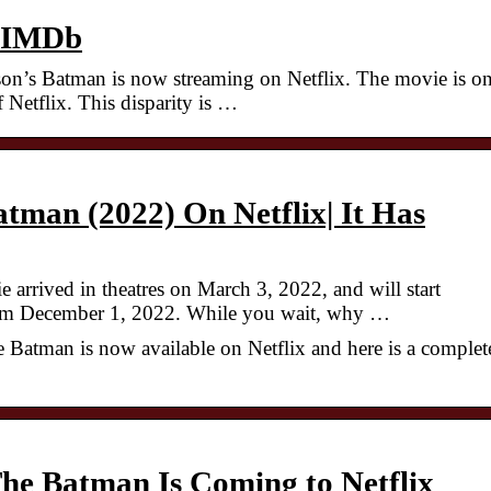
– IMDb
son’s Batman is now streaming on Netflix. The movie is o
f Netflix. This disparity is …
man (2022) On Netflix| It Has
rrived in theatres on March 3, 2022, and will start
rom December 1, 2022. While you wait, why …
 Batman is now available on Netflix and here is a complet
he Batman Is Coming to Netflix