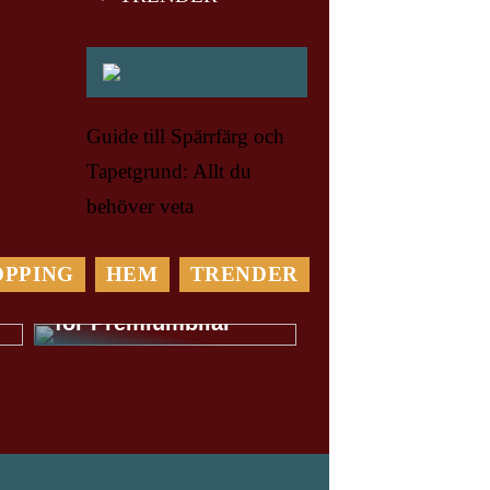
Guide till Spärrfärg och
Tapetgrund: Allt du
behöver veta
OPPING
HEM
TRENDER
Var Rädd om din Bil:
Välj en bilverkstad
för Premiumbilar