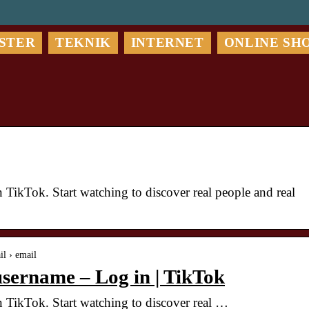
STER
TEKNIK
INTERNET
ONLINE SH
 TikTok. Start watching to discover real people and real
il › email
username – Log in | TikTok
n TikTok. Start watching to discover real …