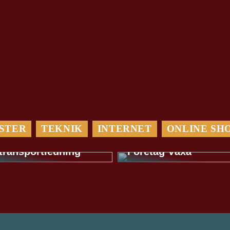
Maximera Din
Optimera din
Digitala
logistik med ett
Marknadsföring: Så
STER
TEKNIK
INTERNET
ONLINE SH
TMS-system: En
Hjälper en
guide för effektivare
Digitalbyrå Ditt
transportledning
Företag Växa