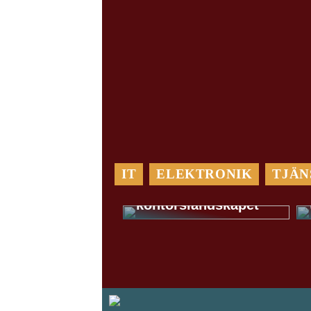
IT
ELEKTRONIK
TJÄN
En lugn oas i det
öppna
kontorslandskapet