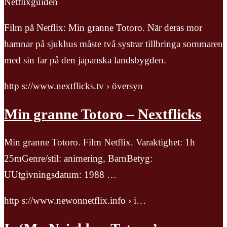
Netflixguiden
Film på Netflix: Min granne Totoro. När deras mor
hamnar på sjukhus måste två systrar tillbringa sommaren
med sin far på den japanska landsbygden.
http s://www.nextflicks.tv › översyn
Min granne Totoro – Nextflicks
Min granne Totoro. Film Netflix. Varaktighet: 1h
25mGenre/stil: animering, BarnBetyg:
UUtgivningsdatum: 1988 …
http s://www.newonnetflix.info › i…