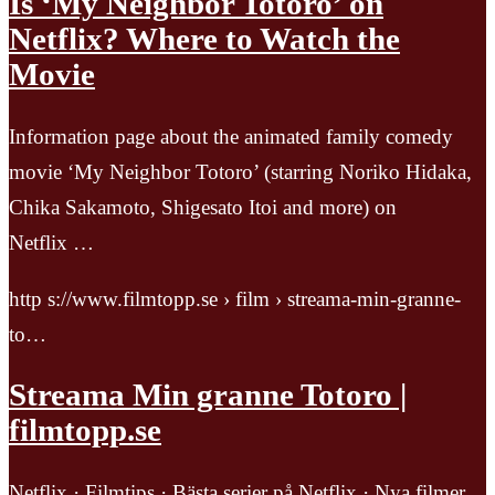
Is ‘My Neighbor Totoro’ on
Netflix? Where to Watch the
Movie
Information page about the animated family comedy
movie ‘My Neighbor Totoro’ (starring Noriko Hidaka,
Chika Sakamoto, Shigesato Itoi and more) on
Netflix …
http s://www.filmtopp.se › film › streama-min-granne-
to…
Streama Min granne Totoro |
filmtopp.se
Netflix · Filmtips · Bästa serier på Netflix · Nya filmer