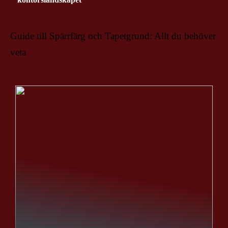
Guide till Spärrfärg och Tapetgrund: Allt du behöver
veta