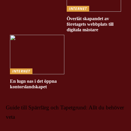
INTERNET
Överlåt skapandet av
företagets webbplats till
digitala mästare
INTERNET
En lugn oas i det öppna
kontorslandskapet
Guide till Spärrfärg och Tapetgrund: Allt du behöver
veta