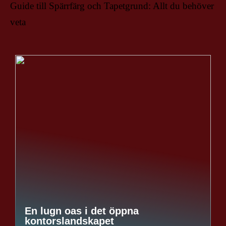
Guide till Spärrfärg och Tapetgrund: Allt du behöver
veta
En lugn oas i det öppna
kontorslandskapet