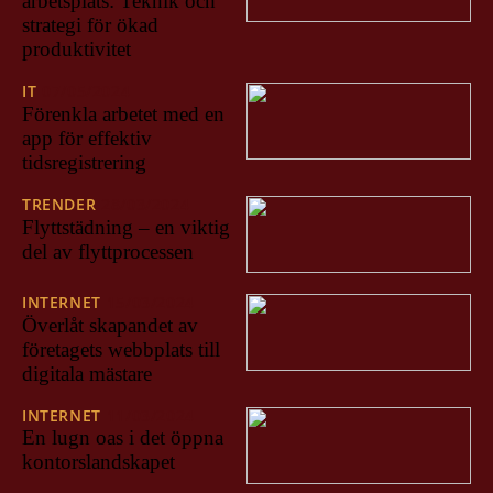
arbetsplats: Teknik och
strategi för ökad
produktivitet
IT
07/05/2024
Förenkla arbetet med en
app för effektiv
tidsregistrering
TRENDER
28/03/2024
Flyttstädning – en viktig
del av flyttprocessen
INTERNET
15/03/2024
Överlåt skapandet av
företagets webbplats till
digitala mästare
INTERNET
11/03/2024
En lugn oas i det öppna
kontorslandskapet