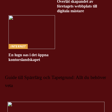
Överlåt skapandet av
företagets webbplats till
digitala mästare
INTERNET
En lugn oas i det öppna
kontorslandskapet
Guide till Spärrfärg och Tapetgrund: Allt du behöver
veta