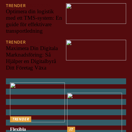
TRENDER
26/02/2024
Optimera din logistik
med ett TMS-system: En
guide för effektivare
transportledning
TRENDER
02/02/2024
Maximera Din Digitala
Marknadsföring: Så
Hjälper en Digitalbyrå
Ditt Företag Växa
TRENDER
Flexibla
IT